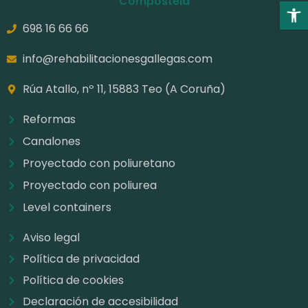
Compostela
Abrir 
698 16 66 66
info@rehabilitacionesgallegas.com
Rúa Atallo, nº 11, 15883 Teo (A Coruña)
Reformas
Canalones
Proyectado con poliuretano
Proyectado con poliurea
Level containers
Aviso legal
Política de privacidad
Política de cookies
Declaración de accesibilidad