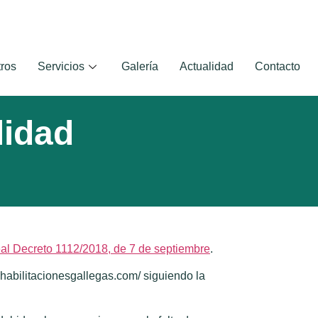
ros
Servicios
Galería
Actualidad
Contacto
lidad
al Decreto 1112/2018, de 7 de septiembre
.
rehabilitacionesgallegas.com/ siguiendo la