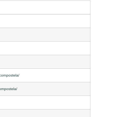
-compostela/
compostela/